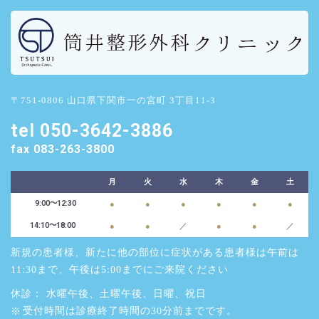
リ
ン
ク
〒751-0806 山口県下関市一の宮町 3丁目11-3
tel 050-3642-3886
fax 083-263-3800
月
火
水
木
金
土
9:00～12:30
●
●
●
●
●
●
14:10〜18:00
●
●
／
●
●
／
新規の患者様、新たに他の部位に症状がある患者様は午前は
11:30まで、午後は5:00までにご来院ください
休診： 水曜午後、土曜午後、日曜、祝日
受付時間は診療終了時間の30分前までです。