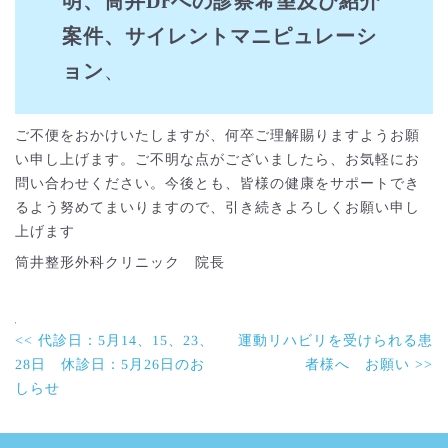
明、筒井Drへの診察希望及び紹介
案件、サイレントマニピュレーシ
ョン
、
ご不便をおかけいたしますが、何卒ご理解賜りますようお願
い申し上げます。ご不明な点がございましたら、お気軽にお
問い合わせください。今後とも、皆様の健康をサポートでき
るよう努めてまいりますので、引き続きよろしくお願い申し
上げます
筒井整形外科クリニック 院長
前
<< 代診日：5月14、15、23、
運動リハビリを受けられる患
後
の
28日 休診日：5月26日のお
者様へ お願い >>
記
しらせ
事
へ
の