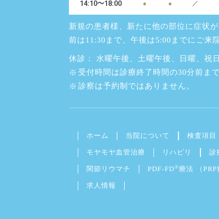
14:10〜18:00
●
●
／
新規の患者様、新たに他の部位に症状が
前は11:30まで、午後は5:00までにご
休診： 水曜午後、土曜午後、日曜、祝
受付時間は診療終了時間の30分前ま
診察は予約制ではありません。
当院について
検査項目
ホーム
診
モヤモヤ血管治療
リハビリ
®
PDF-FD
関節リウマチ
療法 （PR
求人情報