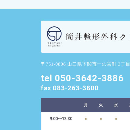
リ
ン
ク
〒751-0806 山口県下関市一の宮町 3丁目1
tel 050-3642-3886
fax 083-263-3800
月
火
水
9:00～12:30
●
●
●