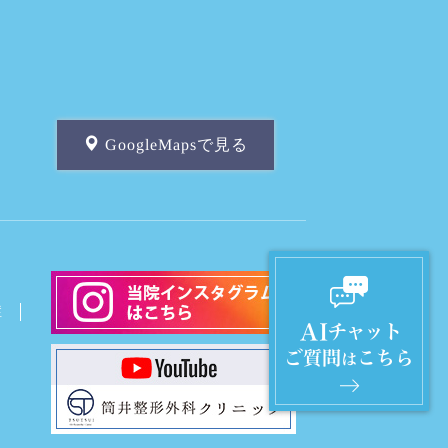
GoogleMapsで見る
症