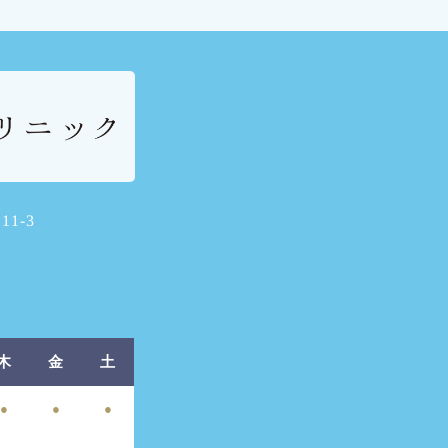
1-3
木
金
土
●
●
●