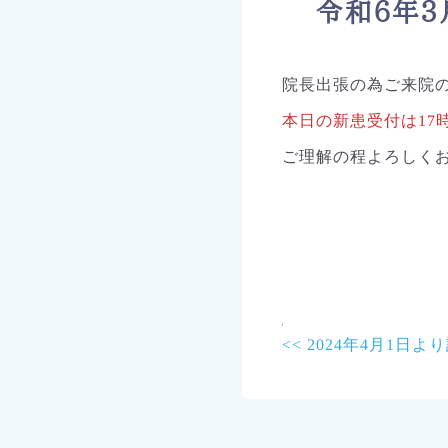
令和6年3
院長出張の為ご来院
本日の新患受付は17
ご理解の程よろしく
前
<< 2024年4月1
後
の
記
事
へ
の