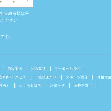
●
●
／
ある患者様は午
来院ください
日
でです。
五十肩の治療法
施設案内
交通事故
療時間/アクセス
一般整形外科
スポーツ整形
骨粗鬆
よくある質問
院長ブログ
お知らせ
P療法）