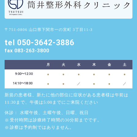
ン
ク
〒751-0806 山口県下関市一の宮町 3丁目11-3
tel 050-3642-3886
fax 083-263-3800
月
火
水
木
金
土
9:00～12:30
●
●
●
●
●
●
14:10〜18:00
●
●
／
●
●
／
新規の患者様、新たに他の部位に症状がある患者様は午前は
11:30まで、午後は5:00までにご来院ください
休診： 水曜午後、土曜午後、日曜、祝日
受付時間は診療終了時間の30分前までです。
診察は予約制ではありません。