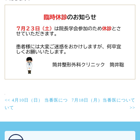
前
<< 4月10日（日） 当番医につ
7月18日（月）当番医について
後
の
いて
>>
記
事
へ
の
リ