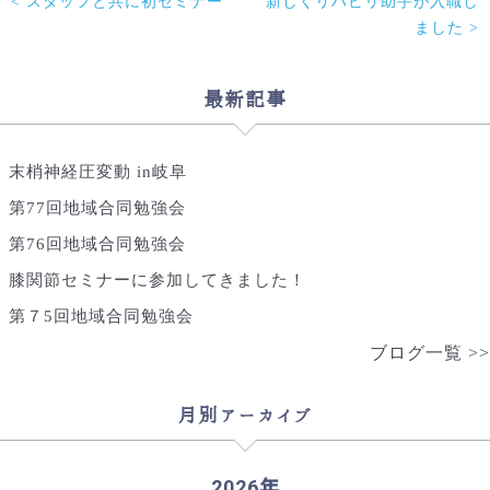
< スタッフと共に初セミナー
新しくリハビリ助手が入職し
後
の
ました >
記
事
へ
最新記事
の
リ
ン
末梢神経圧変動 in岐阜
ク
第77回地域合同勉強会
第76回地域合同勉強会
膝関節セミナーに参加してきました！
第７5回地域合同勉強会
ブログ一覧 >>
月別アーカイブ
2026年