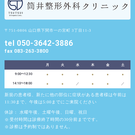
〒751-0806 山口県下関市一の宮町 3丁目11-3
tel 050-3642-3886
fax 083-263-3800
月
火
水
木
金
土
9:00～12:30
●
●
●
●
●
●
14:10〜18:00
●
●
／
●
●
／
新規の患者様、新たに他の部位に症状がある患者様は午前は
11:30まで、午後は5:00までにご来院ください
休診： 水曜午後、土曜午後、日曜、祝日
受付時間は診療終了時間の30分前までです。
診察は予約制ではありません。