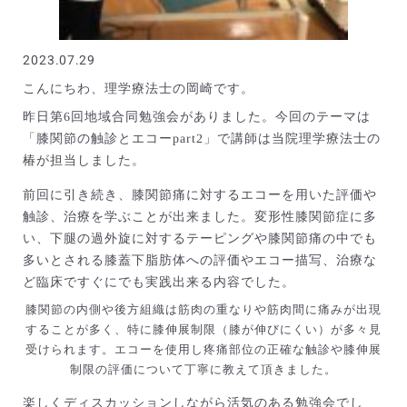
2023.07.29
こんにちわ、理学療法士の岡崎です。
昨日第6回地域合同勉強会がありました。今回のテーマは
「膝関節の触診とエコーpart2」で講師は当院理学療法士の
椿が担当しました。
前回に引き続き、膝関節痛に対するエコーを用いた評価や
触診、治療を学ぶことが出来ました。変形性膝関節症に多
い、下腿の過外旋に対するテーピングや膝関節痛の中でも
多いとされる膝蓋下脂肪体への評価やエコー描写、治療な
ど臨床ですぐにでも実践出来る内容でした。
膝関節の内側や後方組織は筋肉の重なりや筋肉間に痛みが出現
することが多く、特に膝伸展制限（膝が伸びにくい）が多々見
受けられます。エコーを使用し疼痛部位の正確な触診や膝伸展
制限の評価について丁寧に教えて頂きました。
楽しくディスカッションしながら活気のある勉強会でし