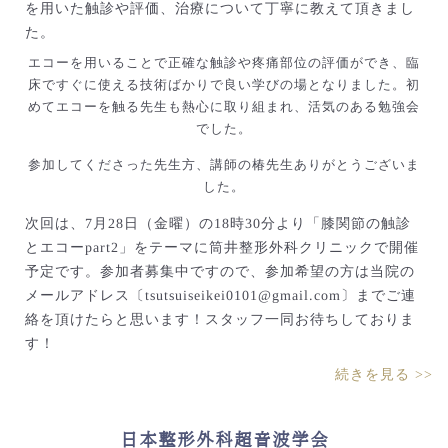
を用いた触診や評価、治療について丁寧に教えて頂きまし
た。
エコーを用いることで正確な触診や疼痛部位の評価ができ、臨
床ですぐに使える技術ばかりで良い学びの場となりました。初
めてエコーを触る先生も熱心に取り組まれ、活気のある勉強会
でした。
参加してくださった先生方、講師の椿先生ありがとうございま
した。
次回は、7月28日（金曜）の18時30分より「膝関節の触診
とエコーpart2」をテーマに筒井整形外科クリニックで開催
予定です。参加者募集中ですので、参加希望の方は当院の
メールアドレス〔tsutsuiseikei0101@gmail.com〕までご連
絡を頂けたらと思います！スタッフ一同お待ちしておりま
す！
続きを見る >>
日本整形外科超音波学会