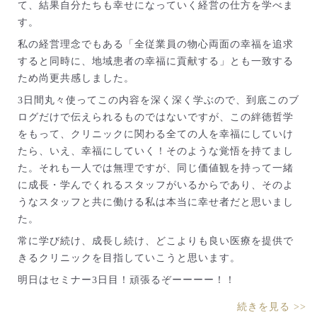
て、結果自分たちも幸せになっていく経営の仕方を学べま
す。
私の経営理念でもある「全従業員の物心両面の幸福を追求
すると同時に、地域患者の幸福に貢献する」とも一致する
ため尚更共感しました。
3日間丸々使ってこの内容を深く深く学ぶので、到底このブ
ログだけで伝えられるものではないですが、この絆徳哲学
をもって、クリニックに関わる全ての人を幸福にしていけ
たら、いえ、幸福にしていく！そのような覚悟を持てまし
た。それも一人では無理ですが、同じ価値観を持って一緒
に成長・学んでくれるスタッフがいるからであり、そのよ
うなスタッフと共に働ける私は本当に幸せ者だと思いまし
た。
常に学び続け、成長し続け、どこよりも良い医療を提供で
きるクリニックを目指していこうと思います。
明日はセミナー3日目！頑張るぞーーーー！！
続きを見る >>