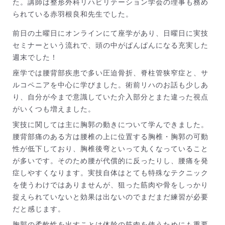
た。講師は整形外科リハビリテーション学会の理事も務め
られている赤羽根良和先生でした。
前日の土曜日にオンラインにて座学があり、日曜日に実技
セミナーという流れで、頭の中がぱんぱんになる充実した
週末でした！
座学では腰背部疾患で多い圧迫骨折、脊柱管狭窄症と、サ
ルコペニアを中心に学びました。術前リハのお話も少しあ
り、自分が今まで意識していた介入部分とまた違った視点
がいくつも増えました。
実技に関しては主に胸郭の動きについて学んできました。
腰背部痛のある方は腰椎の上に位置する胸椎・胸郭の可動
性が低下しており、胸椎後弯といって丸くなっていること
が多いです。そのため腰が代償的に反ったりし、腰痛を発
症しやすくなります。実技自体はとても特殊なテクニック
を使うわけではありませんが、狙った筋肉や骨をしっかり
捉えられていないと効果は出ないのでまだまだ練習が必要
だと感じます。
胸郭の柔軟性を出すことは体幹の筋肉を使うためにも重要