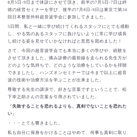
8月5日-9日まで休診にさせて頂き、前半の7月5日-7日は絆
徳の経営セミナーを学び、後半の7月8日-9日は東京で第34
回日本整形外科超音波学会に参加してきました。
5日間、私と一緒に学び続けてくれるスタッフにとても感動
し、やる気のあるスタッフに負けないように常に学び成長
し続ける姿を見せていかなければと意思を固めました！
さて、今回の超音波学会でも本当に多くの学びや、経験を
させて頂きました。痛み診療の最前線を走られる先生方が
どのような気持ちで、どのような治療をしているかを拝聴
できましたし、ハンズオンセミナーでは今まで以上に超音
波の技術や治療方法を学ぶことが出来ました。
尊敬する先生の講演で、好きな言葉ですということで、松
下幸之助さんの言葉を引用されていました。
『
失敗することを恐れるよりも、真剣でないことを恐れた
い
』
・・・とても響きました。
私も自分に保身をかけることはやめて、何事も真剣に取り