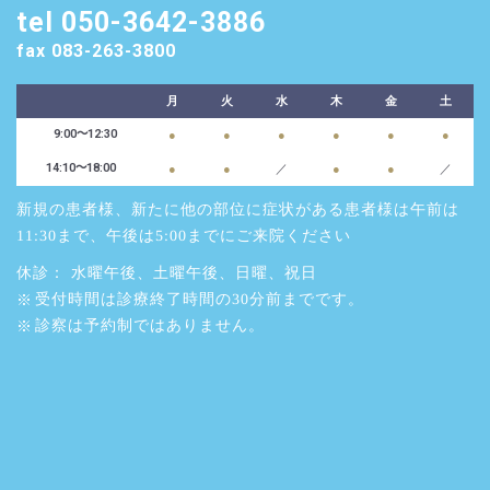
tel 050-3642-3886
fax 083-263-3800
月
火
水
木
金
土
9:00～12:30
●
●
●
●
●
●
14:10〜18:00
●
●
／
●
●
／
新規の患者様、新たに他の部位に症状がある患者様は午前は
11:30まで、午後は5:00までにご来院ください
休診： 水曜午後、土曜午後、日曜、祝日
受付時間は診療終了時間の30分前までです。
診察は予約制ではありません。