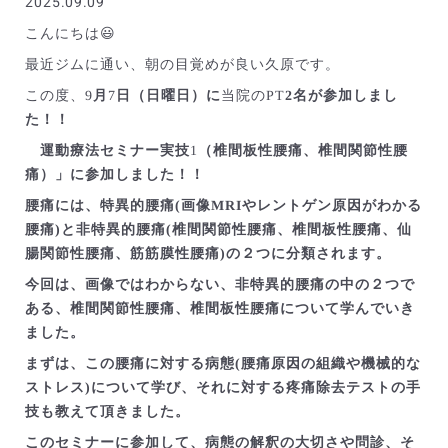
2025.09.09
こんにちは😃
最近ジムに通い、朝の目覚めが良い久原です。
この度、9
月
7
日（日曜日）に
当院のPT
2名が参加しまし
た！！
運動療法セミナー実技
1
（椎間板性腰痛、椎間関節性腰
痛）」に参加しました！！
腰痛には、特異的腰痛(画像MRIやレントゲン原因がわかる
腰痛)と非特異的腰痛(椎間関節性腰痛、椎間板性腰痛、仙
腸関節性腰痛、筋筋膜性腰痛)の２つに分類されます。
今回は、画像ではわからない、非特異的腰痛の中の２つで
ある、椎間関節性腰痛、椎間板性腰痛について学んでいき
ました。
まずは、この腰痛に対する病態(腰痛原因の組織や機械的な
ストレス)について学び、それに対する疼痛除去テストの手
技も教えて頂きました。
このセミナーに参加して、病態の解釈の大切さや問診、そ