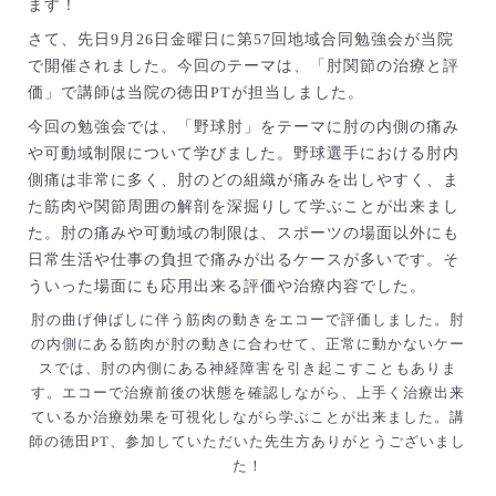
ます！
さて、先日9月26日金曜日に第57回地域合同勉強会が当院
で開催されました。今回のテーマは、「肘関節の治療と評
価」で講師は当院の徳田PTが担当しました。
今回の勉強会では、「野球肘」をテーマに肘の内側の痛み
や可動域制限について学びました。野球選手における肘内
側痛は非常に多く、肘のどの組織が痛みを出しやすく、ま
た筋肉や関節周囲の解剖を深掘りして学ぶことが出来まし
た。肘の痛みや可動域の制限は、スポーツの場面以外にも
日常生活や仕事の負担で痛みが出るケースが多いです。そ
ういった場面にも応用出来る評価や治療内容でした。
肘の曲げ伸ばしに伴う筋肉の動きをエコーで評価しました。肘
の内側にある筋肉が肘の動きに合わせて、正常に動かないケー
スでは、肘の内側にある神経障害を引き起こすこともありま
す。エコーで治療前後の状態を確認しながら、上手く治療出来
ているか治療効果を可視化しながら学ぶことが出来ました。講
師の徳田PT、参加していただいた先生方ありがとうございまし
た！