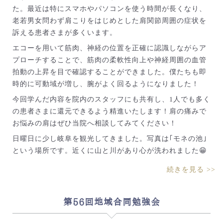
た。最近は特にスマホやパソコンを使う時間が長くなり、
老若男女問わず肩こりをはじめとした肩関節周囲の症状を
訴える患者さまが多くいます。
エコーを用いて筋肉、神経の位置を正確に認識しながらア
プローチすることで、筋肉の柔軟性向上や神経周囲の血管
拍動の上昇を目で確認することができました。僕たちも即
時的に可動域が増し、腕がよく回るようになりました！
今回学んだ内容を院内のスタッフにも共有し、1人でも多く
の患者さまに還元できるよう精進いたします！肩の痛みで
お悩みの肩はぜひ当院へ相談してみてください！
日曜日に少し岐阜を観光してきました。写真は｢モネの池｣
という場所です。近くに山と川があり心が洗われました😁
続きを見る >>
第56回地域合同勉強会