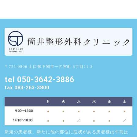
〒751-0806 山口県下関市一の宮町 3丁目11-3
tel 050-3642-3886
fax 083-263-3800
月
火
水
木
金
土
9:00～12:30
●
●
●
●
●
●
14:10〜18:00
●
●
／
●
●
／
新規の患者様、新たに他の部位に症状がある患者様は午前は