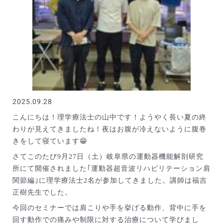
2025.09.28
こんにちは！理学療法士の山中です！ようやく長い夏の終
わりが見えてきましたね！夜はお腹が冷えないように腹巻
きをして寝ています😁
さてこのたび9月27日（土）岐阜県の運動器機能解剖研究
所にて開催されました｢運動器超音波リハビリテーション肩
関節編｣に理学療法士2名が参加してきました。講師は福吉
正樹先生でした。
今回のセミナーでは肩こりや手を挙げる動作、背中に手を
回す動作での痛みや制限に対する治療について学びまし