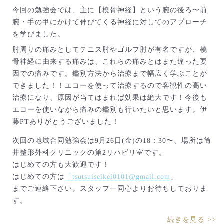
今回の勉強会では、主に【橈骨神経】という腕の後ろ〜前
腕・手の甲にかけて伸びてくる神経に対してのアプローチ
を学びました。
肘周りの痛みとしてテニス肘やゴルフ肘が有名ですが、橈
骨神経に由来する痛みは、これらの痛みとはまた違った要
因での痛みです。鑑別方法から治療まで幅広く学ぶことが
できました！！エコーを使って治療するので客観性の高い
治療になり、原因が当てはまれば効果は絶大です！今後も
エコーを使いながら痛みの鑑別も行いたいと思います。伊
藤PTありがとうございました！
次回の地域合同勉強会は9月26日(金)の18：30〜、場所は筒
井整形外科クリニックの第2リハビリ室です。
はじめての方も大歓迎です！
はじめての方は
「tsutsuiseikei0101@gmail.com
」
までご連絡下さい。スタッフ一同心よりお待ちしておりま
す。
続きを見る >>